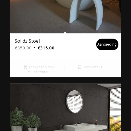
Solidz Stoel
Aanbieding!
Oorspronkelijke
Huidige
€
350.00
€
315.00
prijs
prijs
was:
is:
Toevoegen aan
Toon details
€350.00.
€315.00.
winkelwagen