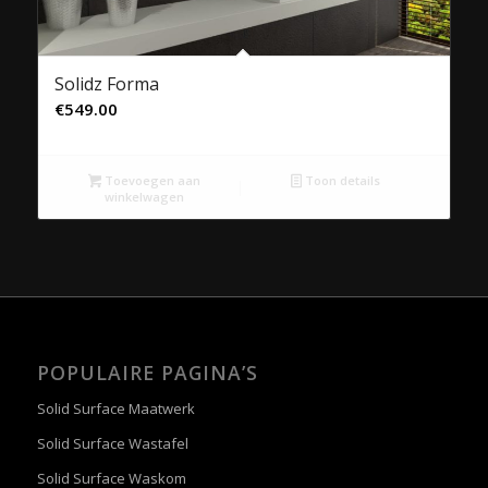
Solidz Forma
€
549.00
Toevoegen aan
Toon details
winkelwagen
POPULAIRE PAGINA’S
Solid Surface Maatwerk
Solid Surface Wastafel
Solid Surface Waskom