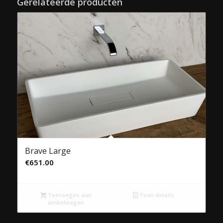
Gerelateerde producten
Brave Large
€
651.00
Toevoegen aan
Toon details
winkelwagen