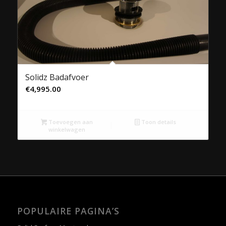
Solidz Badafvoer
€
4,995.00
Toevoegen aan
Toon details
winkelwagen
POPULAIRE PAGINA’S