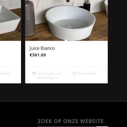
Juice Bianco
€
361.00
etails
Toevoegen aan
Toon details
winkelwagen
ZOEK OP ONZE WEBSITE