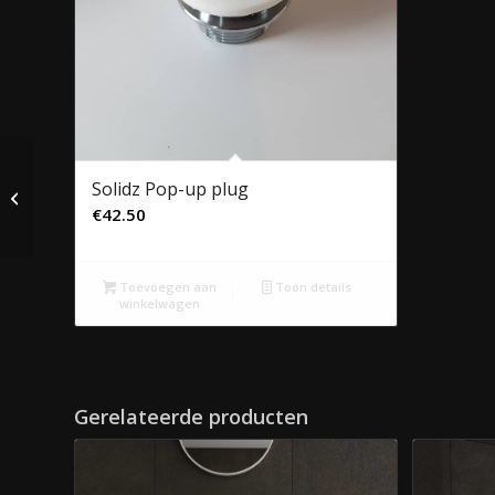
Solidz Pop-up plug
Solidz Stilo
€
42.50
Toevoegen aan
Toon details
winkelwagen
Gerelateerde producten