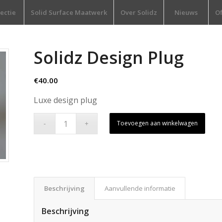
lectie
Solid Surface Maatwerk
Over Solidz
Nieuws
Of
Solidz Design Plug
€
40.00
Luxe design plug
Toevoegen aan winkelwagen
Beschrijving
Aanvullende informatie
Beschrijving