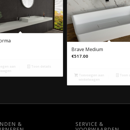
Forma
Brave Medium
€
517.00
egen aan
Toon details
lwagen
Toevoegen aan
Toon d
winkelwagen
ENDEN &
SERVICE &
URNEREN
VOORWAARDEN