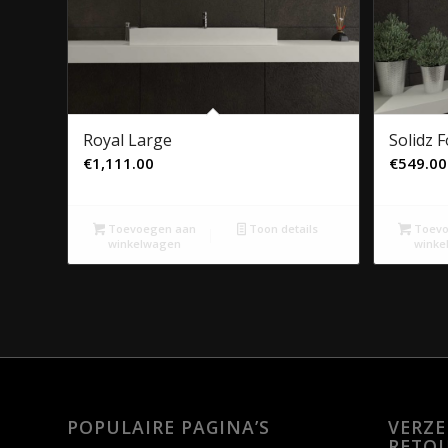
Royal Large
Solidz 
€
1,111.00
€
549.00
Toevoegen aan
Toon details
Toevo
winkelwagen
winke
POPULAIRE PAGINA’S
VERZ
RETO