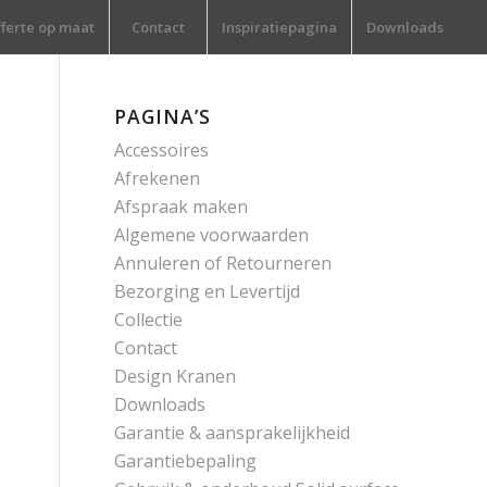
ferte op maat
Contact
Inspiratiepagina
Downloads
PAGINA’S
Accessoires
Afrekenen
Afspraak maken
Algemene voorwaarden
Annuleren of Retourneren
Bezorging en Levertijd
Collectie
Contact
Design Kranen
Downloads
Garantie & aansprakelijkheid
Garantiebepaling