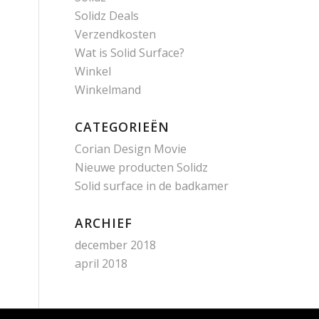
Solidz Deals
Verzendkosten
Wat is Solid Surface?
Winkel
Winkelmand
CATEGORIEËN
Corian Design Movie
Nieuwe producten Solidz
Solid surface in de badkamer
ARCHIEF
december 2018
april 2018