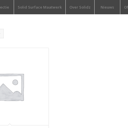
lectie
Solid Surface Maatwerk
Over Solidz
Nieuws
Of