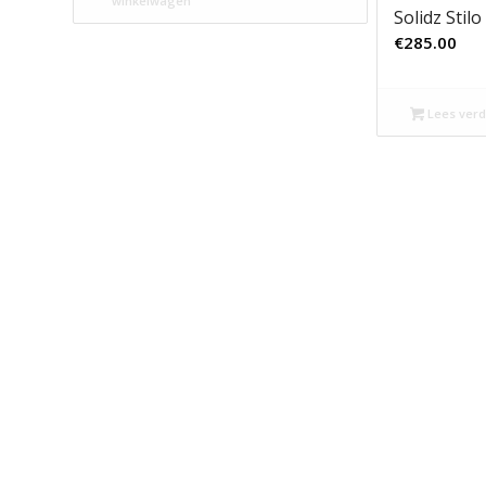
winkelwagen
Solidz Stilo
€
285.00
Lees verd