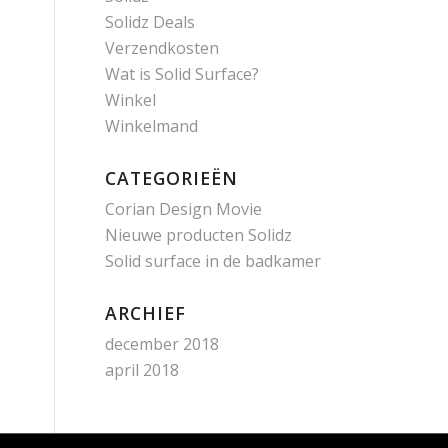
Solidz Deals
Verzendkosten
Wat is Solid Surface?
Winkel
Winkelmand
CATEGORIEËN
Corian Design Movie
Nieuwe producten Solidz
Solid surface in de badkamer
ARCHIEF
december 2018
april 2018