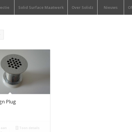
lectie
Solid Surface Maatwerk
Over Solidz
Nieuws
Of
gn Plug
 aan
Toon details