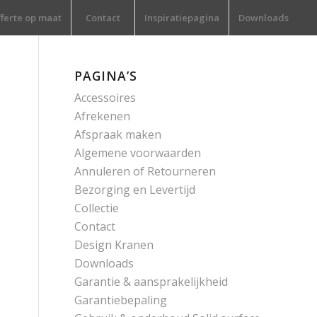
ferte op maat
Contact
Inspiratiepagina
Downloads
PAGINA’S
Accessoires
Afrekenen
Afspraak maken
Algemene voorwaarden
Annuleren of Retourneren
Bezorging en Levertijd
Collectie
Contact
Design Kranen
Downloads
Garantie & aansprakelijkheid
Garantiebepaling