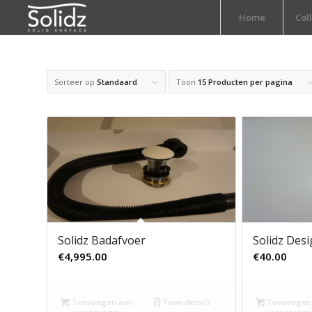
Home
Col
Sorteer op
Standaard
Toon
15 Producten per pagina
Solidz Badafvoer
Solidz Desi
€
4,995.00
€
40.00
Toevoegen aan
Toon details
Toevoegen