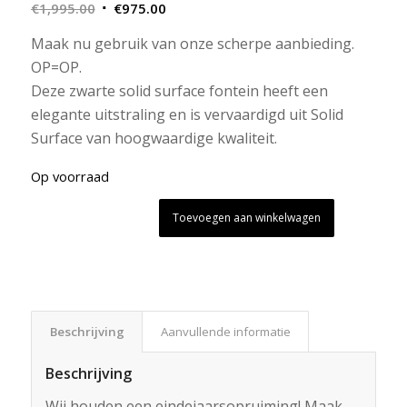
Oorspronkelijke
Huidige
€
1,995.00
€
975.00
prijs
prijs
Maak nu gebruik van onze scherpe aanbieding.
was:
is:
OP=OP.
€1,995.00.
€975.00.
Deze zwarte solid surface fontein heeft een
elegante uitstraling en is vervaardigd uit Solid
Surface van hoogwaardige kwaliteit.
Op voorraad
Toevoegen aan winkelwagen
Beschrijving
Aanvullende informatie
Beschrijving
Wij houden een eindejaarsopruiming! Maak