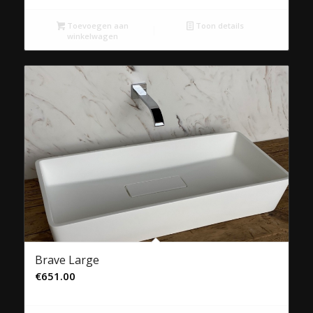
Toevoegen aan
Toon details
winkelwagen
Brave Large
€
651.00