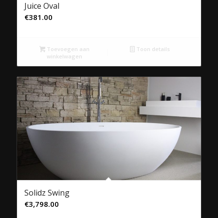
Juice Oval
€
381.00
Toevoegen aan
Toon details
winkelwagen
Solidz Swing
€
3,798.00