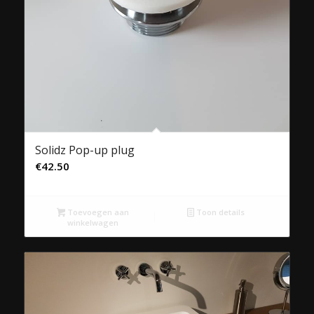
Solidz Pop-up plug
€
42.50
Toevoegen aan
Toon details
winkelwagen