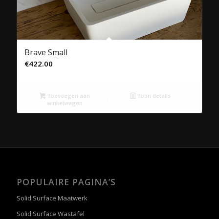
Brave Small
€
422.00
Toevoegen aan
Toon details
winkelwagen
POPULAIRE PAGINA’S
Solid Surface Maatwerk
Solid Surface Wastafel