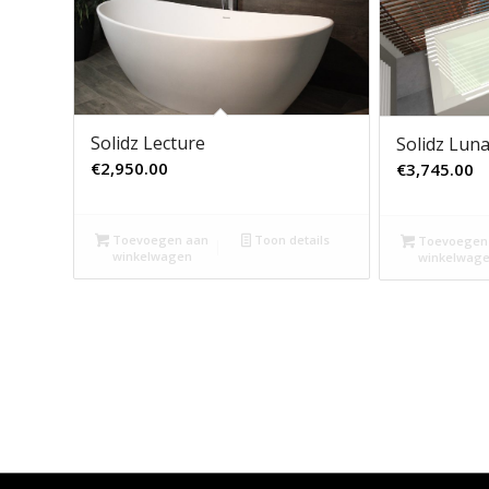
Solidz Lecture
Solidz Lun
€
2,950.00
€
3,745.00
Toevoegen aan
Toon details
Toevoegen
winkelwagen
winkelwag