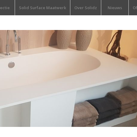
lectie
Solid Surface Maatwerk
Over Solidz
Nieuws
Of