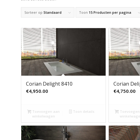
Sorteer op
Standaard
Toon
15 Producten per pagina
Corian Delight 8410
Corian Del
€
4,950.00
€
4,750.00
Toevoegen aan
Toon details
Toevoegen
winkelwagen
winkelwag