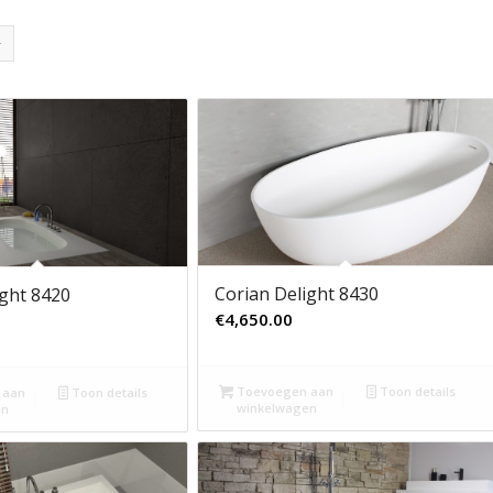
Corian Delight 8430
ight 8420
€
4,650.00
Toevoegen aan
Toon details
 aan
Toon details
winkelwagen
en