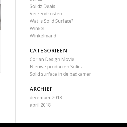
Solidz Deals
Verzendkosten
Wat is Solid Surface?
Winkel
Winkelmand
CATEGORIEËN
Corian Design Movie
Nieuwe producten Solidz
Solid surface in de badkamer
ARCHIEF
december 2018
april 2018