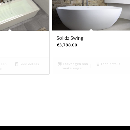
Solidz Swing
a
€
3,798.00
Toevoegen aan
Toon details
 aan
Toon details
winkelwagen
en