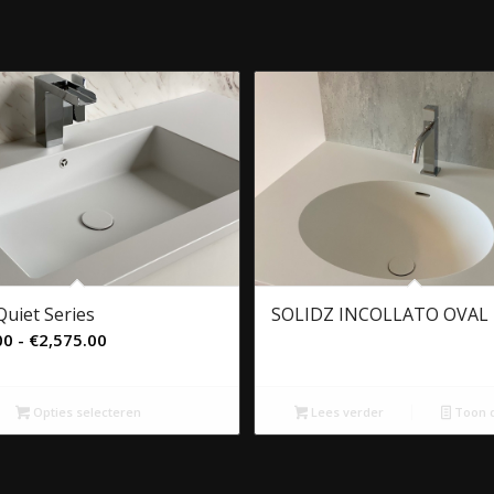
Quiet Series
SOLIDZ INCOLLATO OVAL
Prijsklasse:
00
-
€
2,575.00
€2,175.00
tot
Opties selecteren
Lees verder
Toon d
€2,575.00