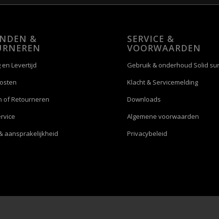
ENDEN &
SERVICE &
URNEREN
VOORWAARDEN
 en Levertijd
Gebruik & onderhoud Solid su
osten
Klacht & Servicemelding
n of Retourneren
Downloads
rvice
Algemene voorwaarden
& aansprakelijkheid
Privacybeleid