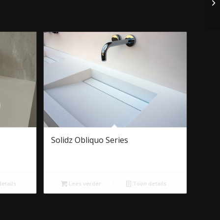
Solidz Obliquo Series
etails
Lees verder
Toon details