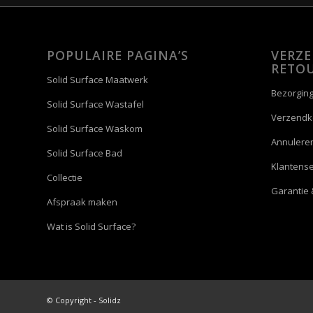
POPULAIRE PAGINA’S
VERZ
RETO
Solid Surface Maatwerk
Bezorging
Solid Surface Wastafel
Verzendk
Solid Surface Waskom
Annulere
Solid Surface Bad
Klantense
Collectie
Garantie 
Afspraak maken
Wat is Solid Surface?
© Copyright - Solidz