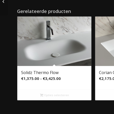
Solidz Stretto Fontein
Gerelateerde producten
Solidz Thermo Flow
Corian 
Prijsklasse:
€
1,375.00
-
€
3,425.00
€
2,175.
€1,375.00
tot
Opties selecteren
€3,425.00