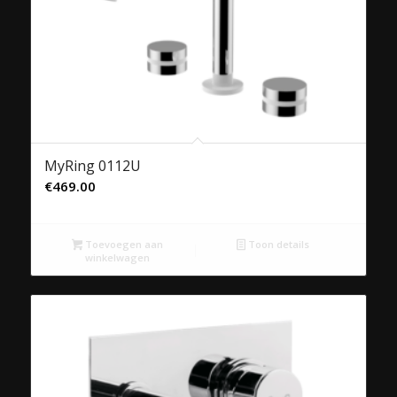
MyRing 0112U
€
469.00
Toevoegen aan
Toon details
winkelwagen