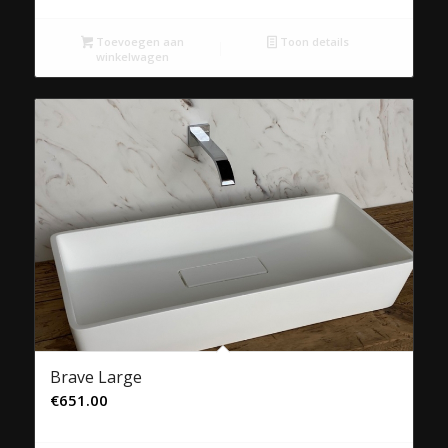
Toevoegen aan
Toon details
winkelwagen
Brave Large
€
651.00