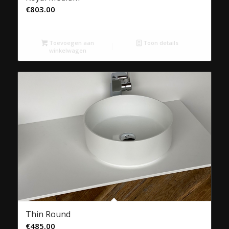
€
803.00
Toevoegen aan
Toon details
winkelwagen
Thin Round
€
485.00